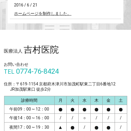
2016 / 6 / 21
ホームページを制作しました。
吉村医院
医療法人
お問い合わせ
0774-76-8424
TEL
住所：〒619-1154 京都府木津川市加茂町駅東二丁目6番地12
JR加茂駅東口 徒歩2分
診療時間
月
火
水
木
金
土
午前09：00 ~ 12：00
午後14：00 ~ 16：00
/
/
○
/
/
/
▲
夜間17：00 ~ 19：30
/
/