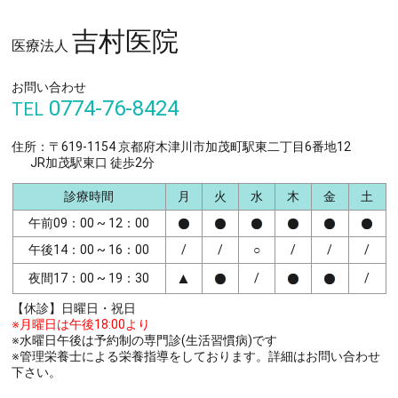
吉村医院
医療法人
お問い合わせ
0774-76-8424
TEL
住所：〒619-1154 京都府木津川市加茂町駅東二丁目6番地12
JR加茂駅東口 徒歩2分
診療時間
月
火
水
木
金
土
午前09：00 ~ 12：00
午後14：00 ~ 16：00
/
/
○
/
/
/
▲
夜間17：00 ~ 19：30
/
/
【休診】日曜日・祝日
※月曜日は午後18:00より
※水曜日午後は予約制の専門診(生活習慣病)です
※管理栄養士による栄養指導をしております。詳細はお問い合わせ
下さい。