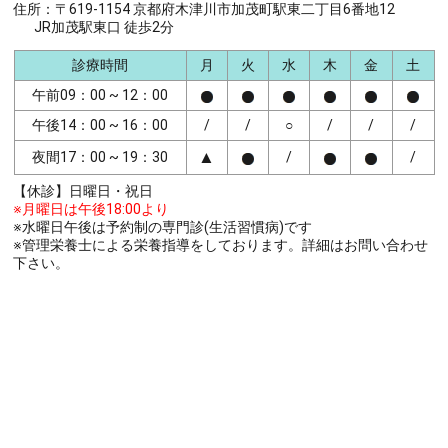
住所：〒619-1154 京都府木津川市加茂町駅東二丁目6番地12
JR加茂駅東口 徒歩2分
診療時間
月
火
水
木
金
土
午前09：00 ~ 12：00
午後14：00 ~ 16：00
/
/
○
/
/
/
▲
夜間17：00 ~ 19：30
/
/
【休診】日曜日・祝日
※月曜日は午後18:00より
※水曜日午後は予約制の専門診(生活習慣病)です
※管理栄養士による栄養指導をしております。詳細はお問い合わせ
下さい。