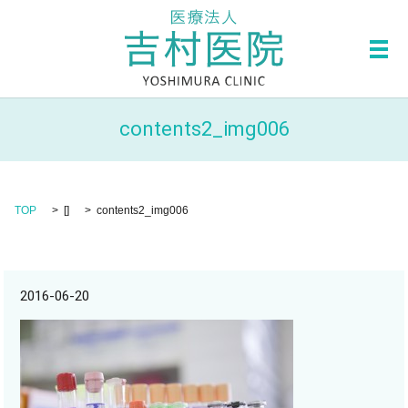
メ
contents2_img006
TOP
[]
contents2_img006
2016-06-20