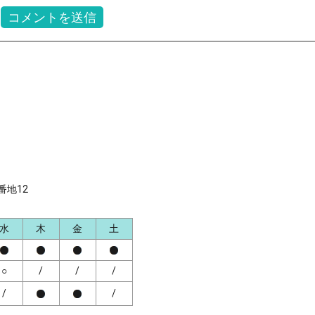
番地12
水
木
金
土
○
/
/
/
/
/