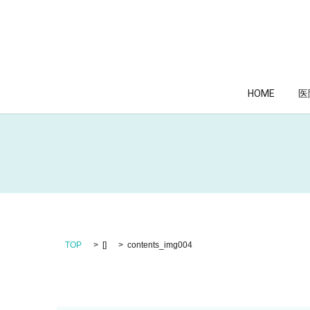
HOME
医
TOP
[]
contents_img004