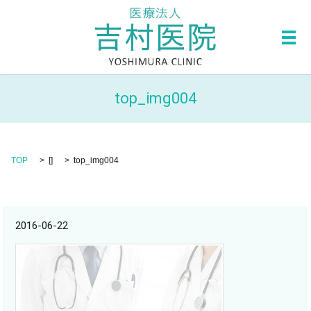
メ
top_img004
TOP
[]
top_img004
2016-06-22