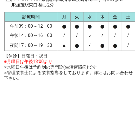
JR加茂駅東口 徒歩2分
診療時間
月
火
水
木
金
土
午前09：00 ~ 12：00
午後14：00 ~ 16：00
/
/
○
/
/
/
▲
夜間17：00 ~ 19：30
/
/
【休診】日曜日・祝日
※月曜日は午後18:00より
※水曜日午後は予約制の専門診(生活習慣病)です
※管理栄養士による栄養指導をしております。詳細はお問い合わせ
下さい。